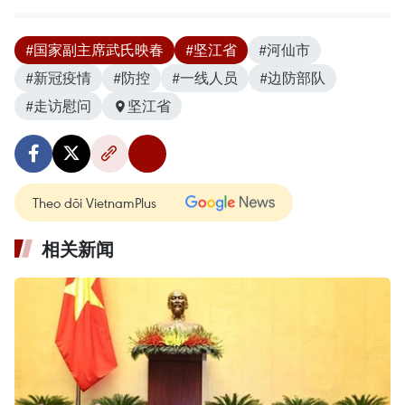
#国家副主席武氏映春
#坚江省
#河仙市
#新冠疫情
#防控
#一线人员
#边防部队
#走访慰问
坚江省
Theo dõi VietnamPlus
相关新闻