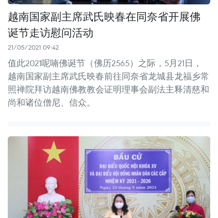
越南国家副主席武氏映春在同奈省开展佛
诞节走访慰问活动
21/05/2021 09:42
值此2021呢喃佛诞节（佛历2565）之际，5月21日，
越南国家副主席武氏映春前往同奈省龙城县龙福乡常
照禅院拜访越南佛教教会证明理事会副法主释清慈和
尚和诸位僧尼、信众。