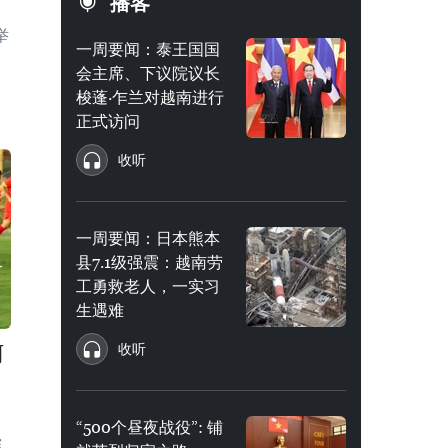
播客
举
一周要闻：泰王国国
会主席、下议院议长
梭蓬·乍兰对越南进行
正式访问
收听
一周要闻：日本熊本
县7.1级强震：越南劳
工勇救老人，一实习
生遇难
收听
阿
“500个昼夜战役”: 铺
赛