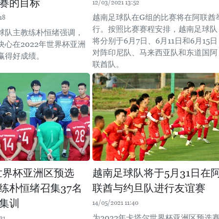
赛的目标
12/03/2021 13:52
越南足球队在G组的比赛将在阿联酋
18
行。按照比赛赛程安排，越南足球队
球队主教练朴恒绪强调，
将分别于6月7日、6月11日和6月15日
决心在2022年世界杯亚洲
对阵印尼队、马来西亚队和东道国阿
赢得好成绩。
联酋队。
年世界杯亚洲区预选
越南足球队将于5月31日在
练朴恒绪召集37名
联酋与约旦队进行友谊赛
集训
14/05/2021 11:40
为2022年卡塔尔世界杯亚洲区预选
31