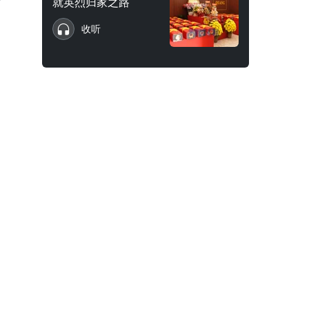
就英烈归家之路
收听