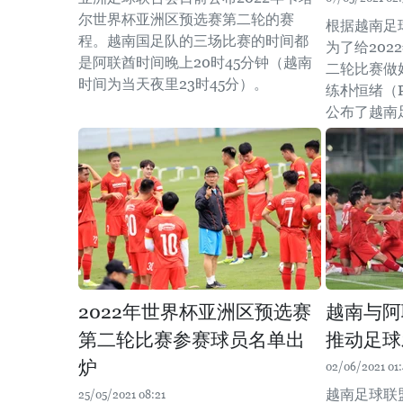
尔世界杯亚洲区预选赛第二轮的赛
根据越南足
程。越南国足队的三场比赛的时间都
为了给20
是阿联酋时间晚上20时45分钟（越南
二轮比赛做
时间为当天夜里23时45分）。
练朴恒绪（Pa
公布了越南
2022年世界杯亚洲区预选赛
越南与阿
第二轮比赛参赛球员名单出
推动足球
炉
02/06/2021 01
越南足球联盟
25/05/2021 08:21