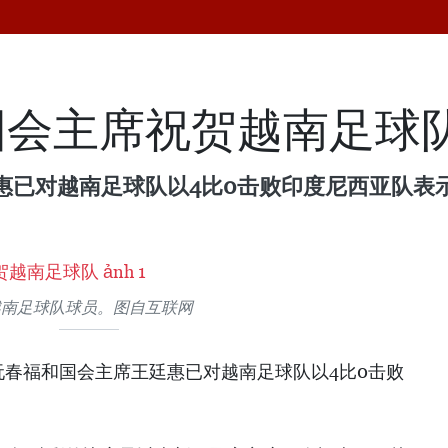
国会主席祝贺越南足球
惠已对越南足球队以4比0击败印度尼西亚队表
越南足球队球员。图自互联网
阮春福和国会主席王廷惠已对越南足球队以4比0击败