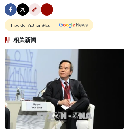
Theo dõi VietnamPlus
相关新闻