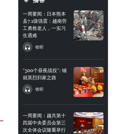
播客
一周要闻：日本熊本
县7.1级强震：越南劳
工勇救老人，一实习
生遇难
收听
“500个昼夜战役”: 铺
就英烈归家之路
收听
一周要闻：越共第十
四届中央委员会第三
次全体会议隆重举行