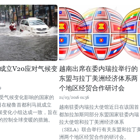
成立V20应对气候变
越南出席在委内瑞拉举行的
东盟与拉丁美洲经济体系两
个地区经贸合作研讨会
9
易受气候变化影响的国家的
21/03/2016 01:56
8日在秘鲁首都利马就成立
越南驻委内瑞拉大使馆近日在该国首
气候变化小组达成一致，旨在
都加拉加斯同部分东盟国家驻委内瑞
的控制全球变暖的措施。
拉大使馆和拉丁美洲经济体系
（SELA）联合举行有关东盟和拉丁
洲两个地区经贸合作的研讨会。