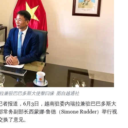
拉兼驻巴巴多斯大使黎曰缘 图自越通社
记者报道，6月3日，越南驻委内瑞拉兼驻巴巴多斯大
务副部长西蒙娜·鲁德（Simone Rudder）举行视
交换了意见。