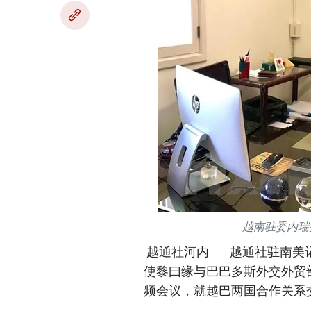
越南驻委内瑞
越通社河内——越通社驻南美
使黎曰缘与巴巴多斯外交外贸部常
频会议，就越巴两国合作关系