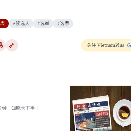
代表
#候选人
#选举
#选票
关注 VietnamPlus
分钟，知晓天下事！