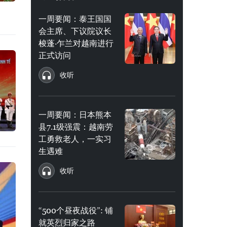
一周要闻：泰王国国
会主席、下议院议长
梭蓬·乍兰对越南进行
正式访问
收听
一周要闻：日本熊本
县7.1级强震：越南劳
工勇救老人，一实习
生遇难
收听
“500个昼夜战役”: 铺
就英烈归家之路