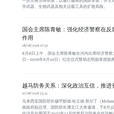
一步完善法律依据，以履行越南的国际承诺，并主
学武器、生物武器及相关运载工具的扩散风险。
国会主席陈青敏：强化经济警察在反
作用
08/08/2026 07:32
8月8日上午，国会主席陈青敏在河内出席经济警察力量
日—2026年8月10日）纪念仪式暨胡志明勋章授
越马防务关系：深化政治互信，推进
07/08/2026 23:15
马来西亚国防部长穆罕默德·哈立德·努尔丁（Mohamed Kh
南政府副总理、国防部长潘文江大将邀请，于8月5
此访是在两国于2023年12月续签双边防务合作谅解备