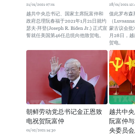
21/01/2021 07:01
28/01/2021 12:
越共中央总书记、国家主席阮富仲和
值此罗布森
政府总理阮春福于2021年1月21日就约
（Luvsanna
瑟夫·拜登(Joseph R. Biden Jr.) 正式宣
蒙古议会批
誓就任美国第46任总统向他致贺电。
月28日，
贺电。
朝鲜劳动党总书记金正恩致
越共中央
电祝贺阮富仲
阮富仲与
央委员会
01/02/2021 14:30