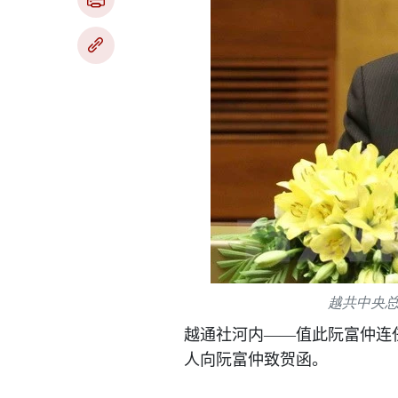
越共中央
越通社河内——值此阮富仲连
人向阮富仲致贺函。