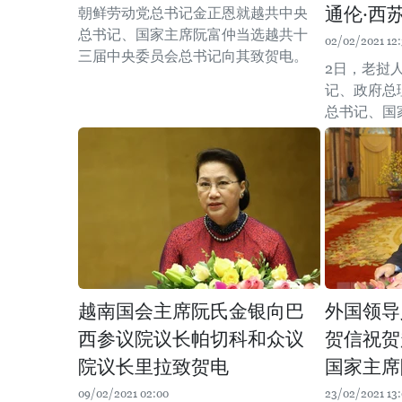
通伦·西
朝鲜劳动党总书记金正恩就越共中央
总书记、国家主席阮富仲当选越共十
02/02/2021 12:
三届中央委员会总书记向其致贺电。
2日，老挝
记、政府总
总书记、国
越南国会主席阮氏金银向巴
外国领导
西参议院议长帕切科和众议
贺信祝贺
院议长里拉致贺电
国家主席
09/02/2021 02:00
23/02/2021 13