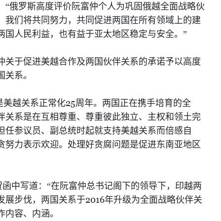
：“俄罗斯高度评价阮富仲个人为巩固俄越全面战略伙
，我们将共同努力，共同促进两国在所有领域上的建
两国人民利益，也有益于亚太地区稳定与安全。”
仲关于促进美越合作及两国伙伴关系的承诺予以高度
国关系。
25
是美越关系正常化
周年。两国正在携手培育的全
伴关系是在互相尊重、尊重彼此独立、主权和领土完
担任参议员、副总统时起就支持美越关系而倍感自
贪努力表示欢迎。处理好贪腐问题是促进东南亚地区
”
贺函中写道：“在阮富仲总书记阁下的领导下，印越两
2016
发展步伐，两国关系于
年升级为全面战略伙伴关
作内容、内涵。