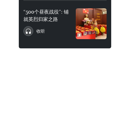
“500个昼夜战役”: 铺
就英烈归家之路
收听