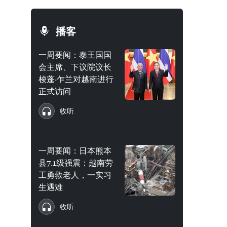
播客
一周要闻：泰王国国
会主席、下议院议长
梭蓬·乍兰对越南进行
正式访问
收听
一周要闻：日本熊本
县7.1级强震：越南劳
工勇救老人，一实习
生遇难
收听