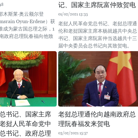
记、国家主席阮富仲致贺电
48
那木斯莱·奥云额尔登
01/02/2021 13:35
msrain Oyun-Erdene）获
老挝人民革命党总书记、老挝总理通
准成为蒙古国总理之际，1
伦和老挝国家主席本杨就越共中央总
越南政府总理阮春福向他致
书记、国家主席阮富仲当选越共十三
届中央委员会总书记向其致贺电。
总书记、国家主席
老挝总理通伦向越南政府总
老挝人民革命党中
理阮春福发来贺电
总书记、政府总理
03/02/2021 15:57