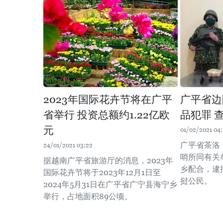
2023年国际花卉节将在广平
广平省边
省举行 投资总额约1.22亿欧
品犯罪 
元
01/02/2021 04:
广平省茶洛（
24/01/2021 03:22
哨所同有关
据越南广平省旅游厅的消息，2023年
乡配合，逮
国际花卉节将于2023年12月1日至
挝公民。
2024年5月31日在广平省广宁县海宁乡
举行，占地面积89公顷。