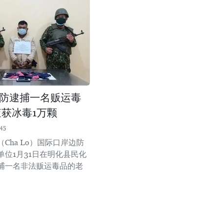
防逮捕一名贩运毒
查获冰毒1万颗
45
Cha Lo）国际口岸边防
单位1月31日在明化县民化
捕一名非法贩运毒品的老