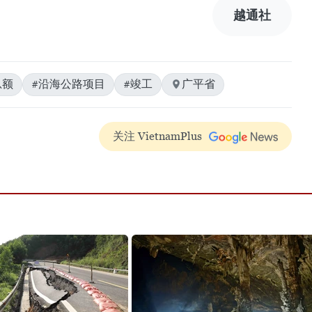
越通社
总额
#沿海公路项目
#竣工
广平省
关注 VietnamPlus