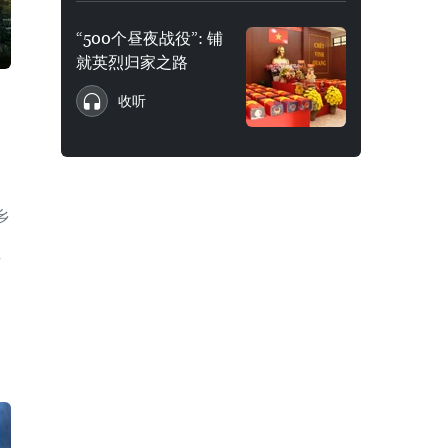
“500个昼夜战役”: 铺
就英烈归家之路
—
收听
乡
河
眼