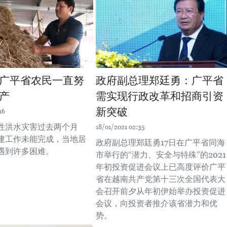
广平省农民一直努
政府副总理郑廷勇：广平省
产
需实现行政改革和招商引资
新突破
16
性洪水灾害过去两个月
18/01/2021 02:35
建工作未能完成，当地居
政府副总理郑廷勇17日在广平省同海
遇到许多困难。
市举行的“潜力、安全与特殊”的2021
年初投资促进会议上已高度评价广平
省在越南共产党第十三次全国代表大
会召开前夕从年初伊始举办投资促进
会议，向投资者推介该省潜力和优
势。