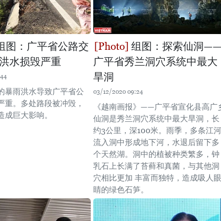
组图：广平省公路交
组图：探索仙洞—
洪水损毁严重
广平省秀兰洞穴系统中最大
旱洞
:44
的暴雨洪水导致广平省公
03/12/2020 09:24
严重。多处路段被冲毁，
《越南画报》——广平省宣化县高广
造成巨大影响。
仙洞是秀兰洞穴系统中最大旱洞，长
约3公里，深100米。雨季，多条江
流入洞中形成地下河，水退后留下多
个天然湖。洞中的植被种类繁多，钟
乳石上长满了苔藓和真菌，与其他洞
穴相比更加 丰富而独特，造成吸人
睛的绿色石笋。