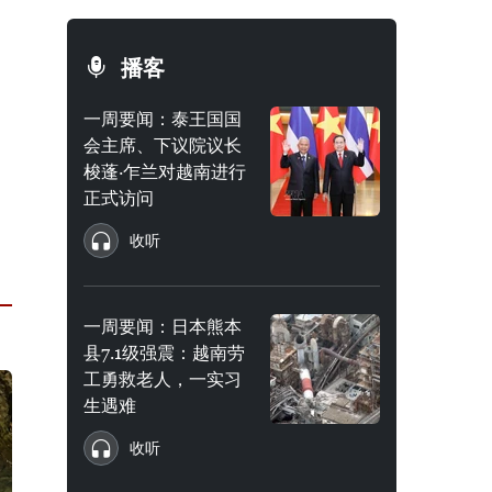
播客
一周要闻：泰王国国
会主席、下议院议长
梭蓬·乍兰对越南进行
正式访问
收听
一周要闻：日本熊本
县7.1级强震：越南劳
工勇救老人，一实习
生遇难
收听