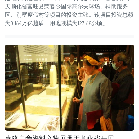
天顺化省富旺县荣春乡国际高尔夫球场、辅助服务
区、别墅度假村等项目的投资主张。该项目投资总额
为3.164万亿越盾，用地规模为127.68公顷。
嘉隆皇帝资料文物展承天顺化省开展