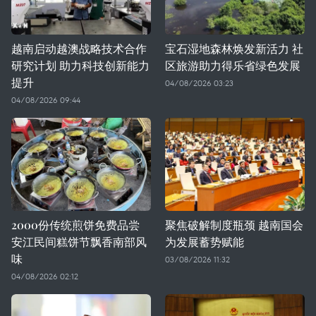
越南启动越澳战略技术合作
宝石湿地森林焕发新活力 社
研究计划 助力科技创新能力
区旅游助力得乐省绿色发展
提升
04/08/2026 03:23
04/08/2026 09:44
2000份传统煎饼免费品尝
聚焦破解制度瓶颈 越南国会
安江民间糕饼节飘香南部风
为发展蓄势赋能
味
03/08/2026 11:32
04/08/2026 02:12