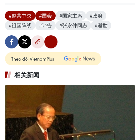
#越共中央
#国会
#国家主席
#政府
#祖国阵线
#讣告
#张永仲同志
#逝世
Theo dõi VietnamPlus
相关新闻