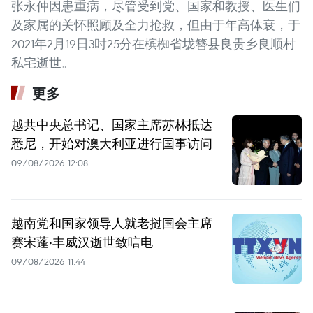
张永仲因患重病，尽管受到党、国家和教授、医生们
及家属的关怀照顾及全力抢救，但由于年高体衰，于
2021年2月19日3时25分在槟椥省垅簪县良贵乡良顺村
私宅逝世。
更多
越共中央总书记、国家主席苏林抵达
悉尼，开始对澳大利亚进行国事访问
09/08/2026 12:08
越南党和国家领导人就老挝国会主席
赛宋蓬·丰威汉逝世致唁电
09/08/2026 11:44