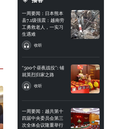
播客
一周要闻：日本熊本
县7.1级强震：越南劳
工勇救老人，一实习
生遇难
收听
“500个昼夜战役”: 铺
就英烈归家之路
收听
一周要闻：越共第十
四届中央委员会第三
次全体会议隆重举行