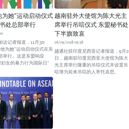
他为她”运动启动仪式
越南驻外大使馆为陈大光主
书处总部举行
席举行吊唁仪式 东盟秘书处
下半旗致哀
00
达记者报道，11月30
26/09/2018 09:58
：他为她”运动启动仪式在东
越通社驻印度尼西亚记者报道，9月2
部举行。这是东盟响应
日，越南驻印度尼西亚大使馆为陈大
消除对妇女的暴力行为国际日”
光主席举行隆重的吊唁仪式并设置吊
。
唁簿为前来吊唁的人寄托哀思。