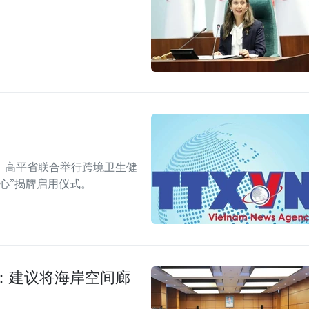
、高平省联合举行跨境卫生健
心”揭牌启用仪式。
：建议将海岸空间廊