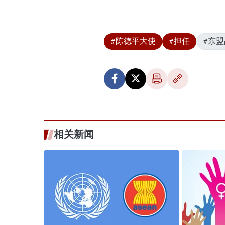
#陈德平大使
#担任
#东
相关新闻