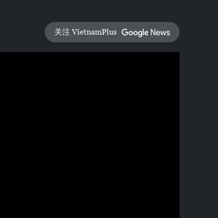
关注 VietnamPlus