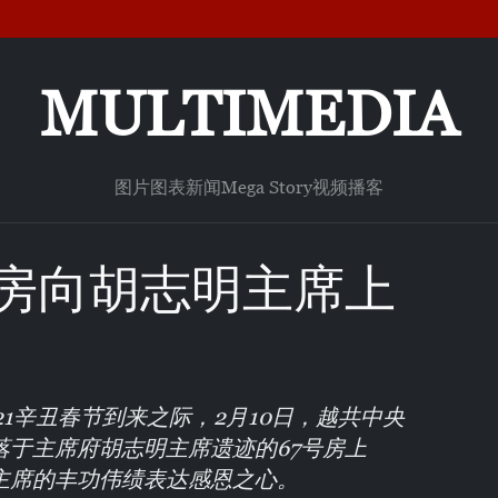
MULTIMEDIA
图片
图表新闻
Mega Story
视频
播客
号房向胡志明主席上
21辛丑春节到来之际，2月10日，越共中央
落于主席府胡志明主席遗迹的67号房上
主席的丰功伟绩表达感恩之心。