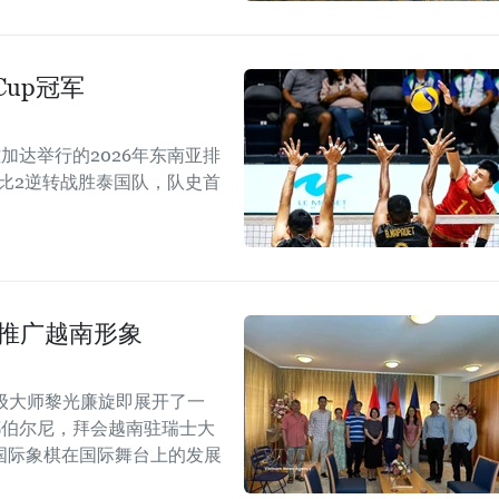
Cup冠军
加达举行的2026年东南亚排
以3比2逆转战胜泰国队，队史首
士推广越南形象
级大师黎光廉旋即展开了一
都伯尔尼，拜会越南驻瑞士大
国际象棋在国际舞台上的发展