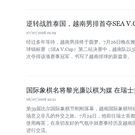
逆转战胜泰国，越南男排首夺SEA V.
27/07/2026 01:29
经过多年等待，越南男排终于圆梦。7月26日晚在雅
球锦标赛（SEA V.Cup）第二站决赛中，越南队
次夺得该项赛事冠军，书写了越南排球的新篇章。
国际象棋名将黎光廉以棋为媒 在瑞
26/07/2026 10:21
第59届比尔国际象棋节刚刚落幕，越南国际象棋特
场意义非凡的外交之旅。7月24日，他前往瑞士首
使周梅英，在亲切友好的气氛中就赛事经历及越南
进行交流。