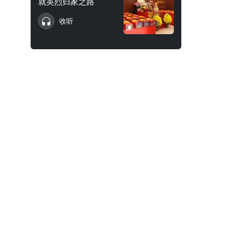
就英烈归家之路
收听