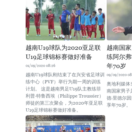
越南U19球队为2020亚足联
越南国家
U19足球锦标赛做好准备
练阿尔弗
年70岁
01/09/2020 08:26
越南U19球队刚结束了在兴安省足球训
09/09/2020 08
练中心（PVF）举行为期一周的训练
奥地利媒体
计划。 这是越南男足U19队主教练菲
南国家男子
利普·特鲁西埃（Philippe Troussier）
德·里德尔
师徒的第三次聚会，为2020年亚足联
享年70岁。
U19足球锦标赛做好准备。