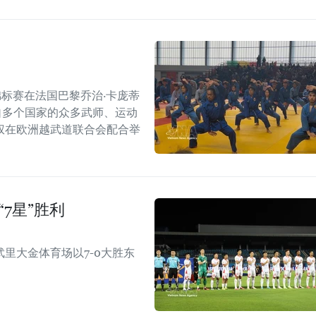
界锦标赛在法国巴黎乔治·卡庞蒂
引了来自多个国家的众多武师、运动
权在欧洲越武道联合会配合举
7星”胜利
武里大金体育场以7-0大胜东