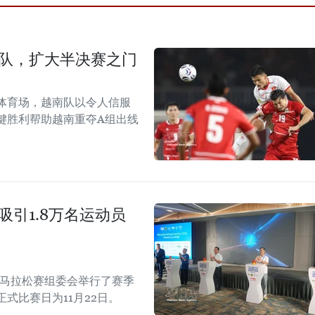
尼队，扩大半决赛之门
体育场，越南队以令人信服
键胜利帮助越南重夺A组出线
吸引1.8万名运动员
际马拉松赛组委会举行了赛季
正式比赛日为11月22日。