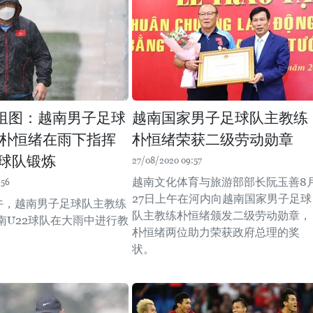
组图：越南男子足球
越南国家男子足球队主教练
朴恒绪在雨下指挥
朴恒绪荣获二级劳动勋章
2球队锻炼
27/08/2020 09:57
越南文化体育与旅游部部长阮玉善8
:56
27日上午在河内向越南国家男子足球
下午，越南男子足球队主教练
队主教练朴恒绪颁发二级劳动勋章，
南U22球队在大雨中进行教
朴恒绪两位助力荣获政府总理的奖
状。