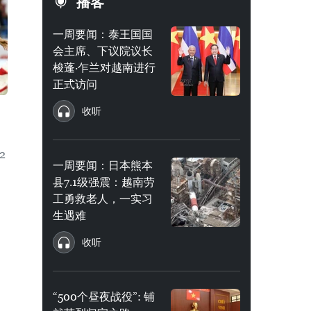
播客
一周要闻：泰王国国
会主席、下议院议长
梭蓬·乍兰对越南进行
正式访问
收听
2
一周要闻：日本熊本
县7.1级强震：越南劳
工勇救老人，一实习
生遇难
收听
“500个昼夜战役”: 铺