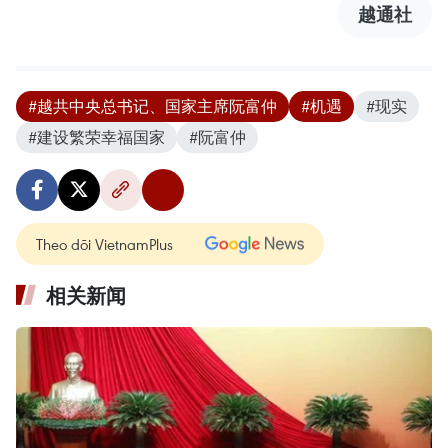
越通社
#越共中央总书记、国家主席阮富仲
#机遇
#现实
#建设繁荣幸福国家
#阮富仲
Theo dõi VietnamPlus
相关新闻