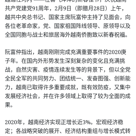
91
2
9
28
共产党建党
周年，
月
日（即腊月
日）上午，
越共中央总书记、国家主席阮富仲主持了见面会，向
各位老革命家，党、国家祖国阵线领导、原领导以及
全国同胞与战士和旅居海外越南侨胞致以新春祝福。
2020
阮富仲指出，越南刚刚完成充满重要事件的
庚
子年。在国内外形势发生深刻复杂的变化且充满挑
战，自然灾害、疫情连续发生等的背景下，但以全党
全民全军的共同努力、团结统一、发奋图强、创新能
力，越南已取得许多重要成就，既有效防疫，又集中
发展经济社会，并在许多领域上取得了较为全面的成
果。
2020
3%
年，越南经济实现正增长近
。宏观经济稳
定；各战略突破的展开、经济结构重组与增长模式转