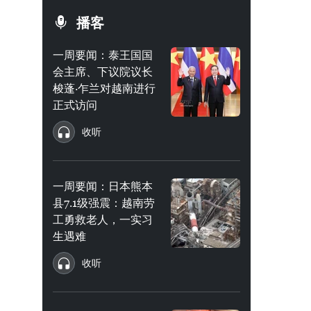
播客
一周要闻：泰王国国
会主席、下议院议长
梭蓬·乍兰对越南进行
正式访问
收听
一周要闻：日本熊本
县7.1级强震：越南劳
工勇救老人，一实习
生遇难
收听