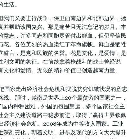
的生活。
但我们又要进行战争，保卫西南边界和北部边界，拯
度并帮助该国复兴。那是痛苦且无法忘记的岁月。本
的意志，许多同志和同胞尽管付出鲜血，但仍坚信民
与花。各位英烈的热血染红了革命旗帜。鲜血是牺牲
立誓言，是党和民族的名誉。花是文化，是爱情，是
胜利文明的象征。在前线拿着枪战斗的战士曾经说
有文化和爱情。无限的精神价值已创造越南力量。
本着把国家走出经济社会危机和摆脱贫穷饥饿状况的意志
路线。那时，越南是世界上20个最贫穷的国家之一，
服了国内种种困难，外国的包围禁运，多个国家社会主
社会主义建设道路中稳步前进，取得了赢得世界钦佩
走出经济社会危机。2008年成为中等收入国家。工业
生深刻变化，朝着文明、进步及现代的方向大大提升