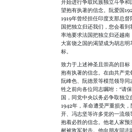
开始进行争取民族独立斗争和
望抱有执著的信念。阮爱国19
1919年曾经担任印度支那总督阿尔贝
国把独立归还我们，您会看到我
率地要求法国把独立归还越南
大富饶之国的渴望成为胡志明
标。
致力于上述神圣且崇高的目标
抱有执著的信念。在由共产党领导
阮峰色、阮德景等模范领导同
牲之前向各位同志嘱咐：“请保
国，同党中央以务必争取独立的
1942年，革命遭受严重损失
开、冯志坚等许多党的一流领
抱着必胜的信念。他老人家预测
树被敌军射击。他向朋友同志嘱