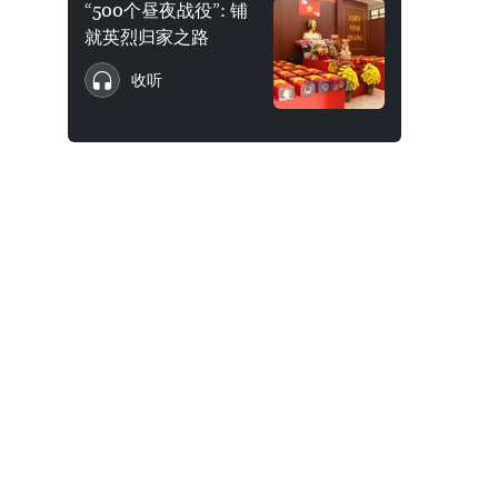
“500个昼夜战役”: 铺
就英烈归家之路
收听