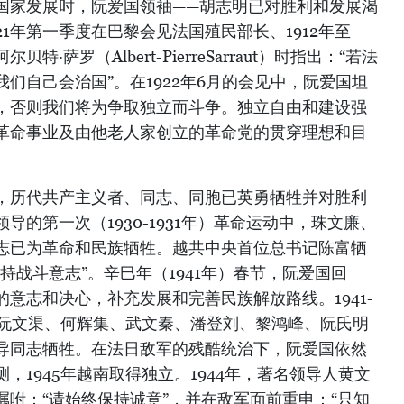
国家发展时，阮爱国领袖——胡志明已对胜利和发展渴
21年第一季度在巴黎会见法国殖民部长、1912年至
特·萨罗（Albert-PierreSarraut）时指出：“若法
们自己会治国”。在1922年6月的会见中，阮爱国坦
，否则我们将为争取独立而斗争。独立自由和建设强
革命事业及由他老人家创立的革命党的贯穿理想和目
，历代共产主义者、同志、同胞已英勇牺牲并对胜利
的第一次（1930-1931年）革命运动中，珠文廉、
志已为革命和民族牺牲。越共中央首位总书记陈富牺
持战斗意志”。辛巳年（1941年）春节，阮爱国回
意志和决心，补充发展和完善民族解放路线。1941-
，阮文渠、何辉集、武文秦、潘登刘、黎鸿峰、阮氏明
导同志牺牲。在法日敌军的残酷统治下，阮爱国依然
，1945年越南取得独立。1944年，著名领导人黄文
咐：“请始终保持诚意”，并在敌军面前重申：“只知