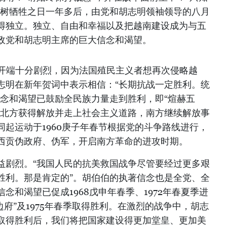
文树牺牲之日一年多后，由党和胡志明领袖领导的八月
得独立。独立、自由和幸福以及把越南建设成为与五
政党和胡志明主席的巨大信念和渴望。
的开端十分剧烈，因为法国殖民主义者想再次侵略越
志明在新年贺词中表示相信：“长期抗战一定胜利。统
信念和渴望已鼓励全民族力量走到胜利，即“煊赫五
，北方获得解放并走上社会主义道路，南方继续解放事
起运动于1960庚子年春节根据党的斗争路线进行，
西贡伪政府、伪军，开启南方革命的进攻时期。
益剧烈。“我国人民的抗美救国战争尽管要经过更多艰
胜利。那是肯定的”。胡伯伯的执著信念也是全党、全
念和渴望已促成1968戊申年春季、1972年春夏季进
中奠边府”及1975年春季取得胜利。在激烈的战争中，胡志
取得胜利后，我们将把国家建设得更加堂皇、更加美