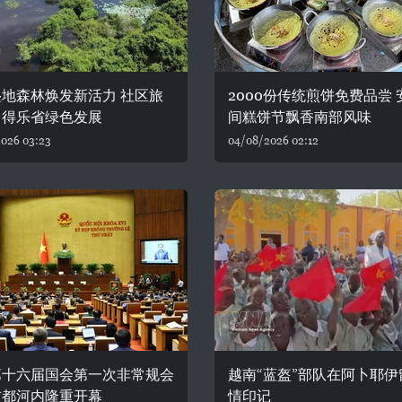
地森林焕发新活力 社区旅
2000份传统煎饼免费品尝 
力得乐省绿色发展
间糕饼节飘香南部风味
026 03:23
04/08/2026 02:12
第十六届国会第一次非常规会
越南“蓝盔”部队在阿卜耶伊
首都河内隆重开幕
情印记