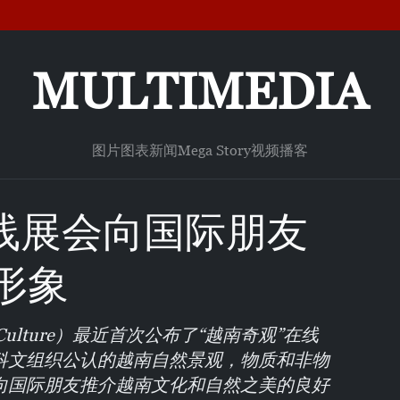
MULTIMEDIA
图片
图表新闻
Mega Story
视频
播客
在线展会向国际朋友
形象
s&Culture）最近首次公布了“越南奇观”在线
科文组织公认的越南自然景观，物质和非物
向国际朋友推介越南文化和自然之美的良好