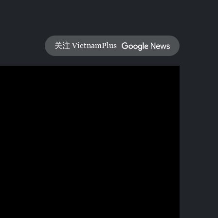
关注 VietnamPlus