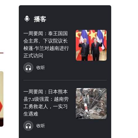
播客
一周要闻：泰王国国
会主席、下议院议长
梭蓬·乍兰对越南进行
正式访问
收听
一周要闻：日本熊本
县7.1级强震：越南劳
工勇救老人，一实习
生遇难
收听