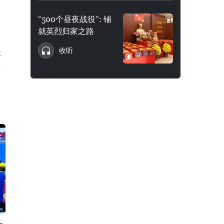
“500个昼夜战役”: 铺
就英烈归家之路
收听
平
莱