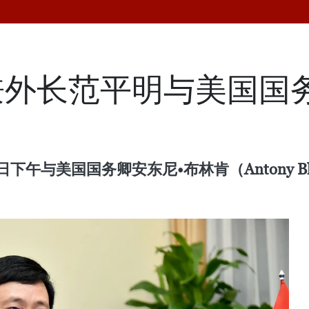
外长范平明与美国国务
午与美国国务卿安东尼•布林肯（Antony Bl