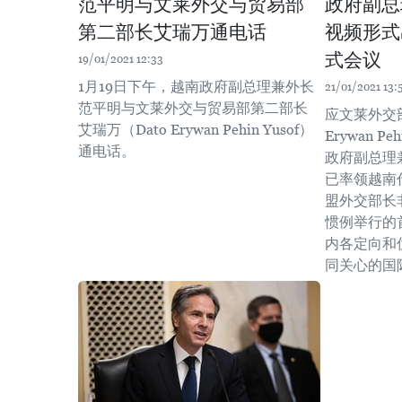
范平明与文莱外交与贸易部
政府副总
第二部长艾瑞万通电话
视频形式
式会议
19/01/2021 12:33
1月19日下午，越南政府副总理兼外长
21/01/2021 13:
范平明与文莱外交与贸易部第二部长
应文莱外交
艾瑞万（Dato Erywan Pehin Yusof）
Erywan P
通电话。
政府副总理
已率领越南
盟外交部长
惯例举行的
内各定向和
同关心的国