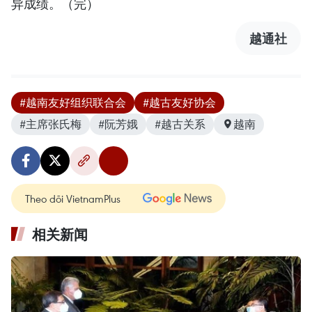
异成绩。（完）
越通社
#越南友好组织联合会
#越古友好协会
#主席张氏梅
#阮芳娥
#越古关系
越南
Theo dõi VietnamPlus
相关新闻