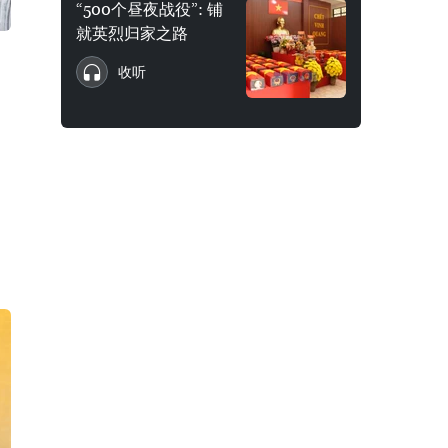
“500个昼夜战役”: 铺
就英烈归家之路
收听