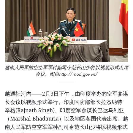
越南人民军防空空军军种副司令范长山少将以视频形式出席
会议。图自http://mod.gov.vn/
越通社河内——2月3日下午，由印度举办的空军参谋
长会议以视频形式举行。印度国防部部长拉杰纳特·
辛格(Rajnath Singh)、印度空军参谋长巴达乌利亚
（Marshal Bhadauria）以及地区各国代表出席。越
南人民军防空空军军种副司令范长山少将以视频形式