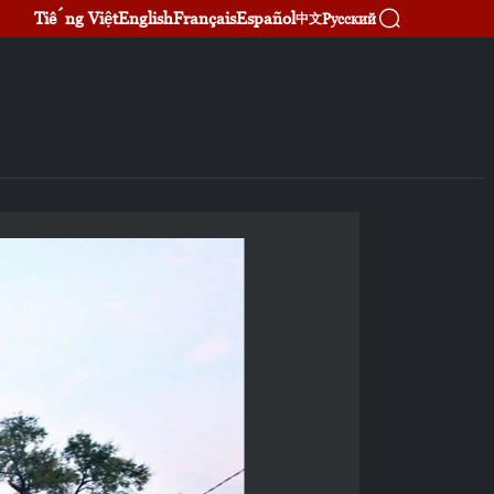
Tiếng Việt
English
Français
Español
Русский
中文