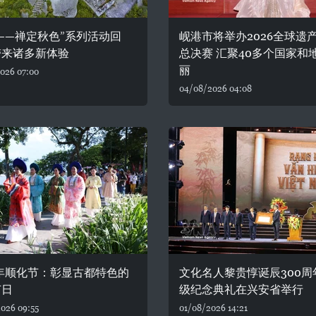
——禅定秋色”系列活动回
岘港市将举办2026全球遗
带来诸多新体验
总决赛 汇聚40多个国家和
丽
026 07:00
04/08/2026 04:08
6年顺化节：彰显古都特色的
文化名人黎贵惇诞辰300周
节日
级纪念典礼在兴安省举行
026 09:55
01/08/2026 14:21