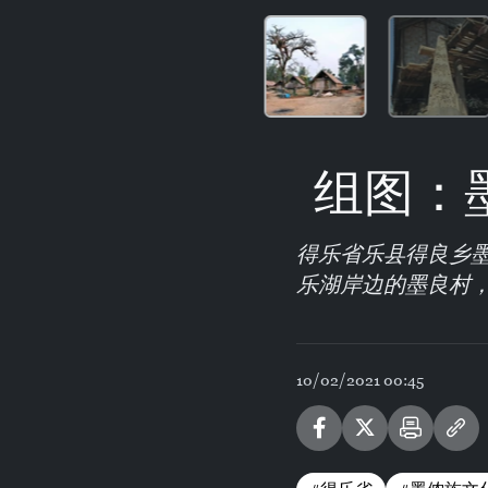
组图：
得乐省乐县得良乡
乐湖岸边的墨良村
10/02/2021 00:45