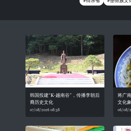
#得乐省
#墨侬族文
韩国投建“K-越南谷”，传播李朝后
将广
裔历史文化
文化
07/08/2026 08:38
06/08/2