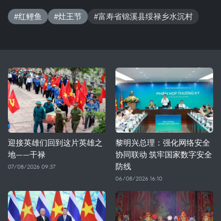
#红鲤鱼
#灶王节
#富寿省锦溪县绥禄乡水沉村
迎接英雄们回到这片英雄之
黎明兴总理：强化网络安全
地——干禄
协同联动 筑牢国家数字安全
防线
07/08/2026 09:37
06/08/2026 16:10