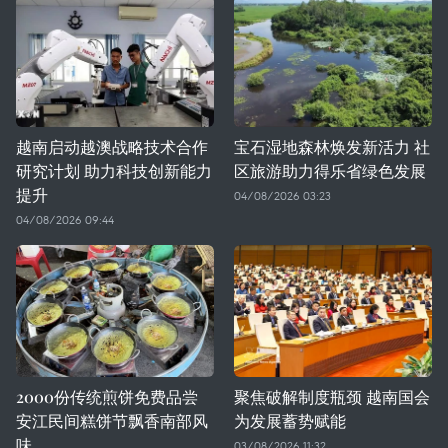
越南启动越澳战略技术合作
宝石湿地森林焕发新活力 社
研究计划 助力科技创新能力
区旅游助力得乐省绿色发展
提升
04/08/2026 03:23
04/08/2026 09:44
2000份传统煎饼免费品尝
聚焦破解制度瓶颈 越南国会
安江民间糕饼节飘香南部风
为发展蓄势赋能
味
03/08/2026 11:32