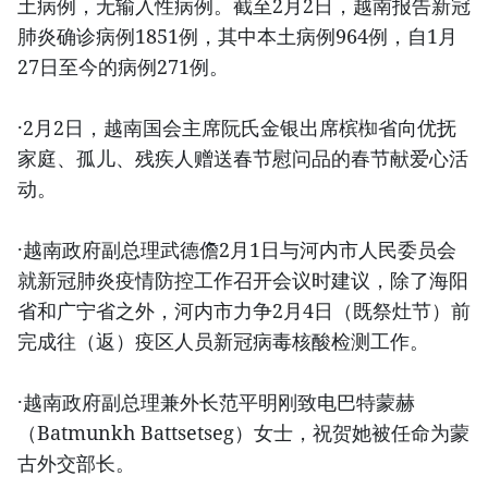
土病例，无输入性病例。截至2月2日，越南报告新冠
肺炎确诊病例1851例，其中本土病例964例，自1月
27日至今的病例271例。
·2月2日，越南国会主席阮氏金银出席槟椥省向优抚
家庭、孤儿、残疾人赠送春节慰问品的春节献爱心活
动。
·越南政府副总理武德儋2月1日与河内市人民委员会
就新冠肺炎疫情防控工作召开会议时建议，除了海阳
省和广宁省之外，河内市力争2月4日（既祭灶节）前
完成往（返）疫区人员新冠病毒核酸检测工作。
·越南政府副总理兼外长范平明刚致电巴特蒙赫
（Batmunkh Battsetseg）女士，祝贺她被任命为蒙
古外交部长。