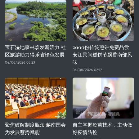
宝石湿地森林焕发新活力 社
2000份传统煎饼免费品尝
区旅游助力得乐省绿色发展
安江民间糕饼节飘香南部风
味
04/08/2026 03:23
04/08/2026 02:12
聚焦破解制度瓶颈 越南国会
自主掌握疫苗技术，主动做
为发展蓄势赋能
好疫情防控