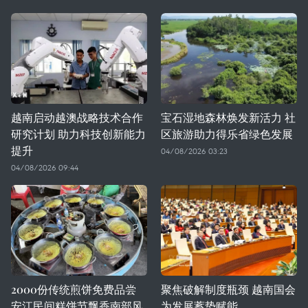
越南启动越澳战略技术合作
宝石湿地森林焕发新活力 社
研究计划 助力科技创新能力
区旅游助力得乐省绿色发展
提升
04/08/2026 03:23
04/08/2026 09:44
2000份传统煎饼免费品尝
聚焦破解制度瓶颈 越南国会
安江民间糕饼节飘香南部风
为发展蓄势赋能