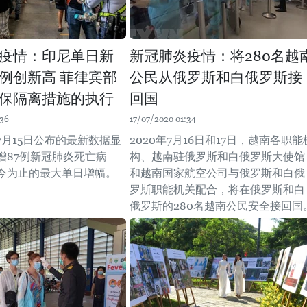
疫情：印尼单日新
新冠肺炎疫情：将280名越
例创新高 菲律宾部
公民从俄罗斯和白俄罗斯接
保隔离措施的执行
回国
:36
17/07/2020 01:34
7月15日公布的最新数据显
2020年7月16日和17日，越南各职能
增87例新冠肺炎死亡病
构、越南驻俄罗斯和白俄罗斯大使馆
今为止的最大单日增幅。
和越南国家航空公司与俄罗斯和白俄
罗斯职能机关配合，将在俄罗斯和白
俄罗斯的280名越南公民安全接回国