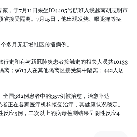
专家，于7月11日乘坐IO4405号航班入境越南胡志明市
顿省接受隔离。7月15日，他出现发烧、喉咙痛等症
。
续三个多月无新增社区传播病例。
行史和有与新冠肺炎患者接触史的相关人员共10133
隔离；9613人在其他隔离区接受集中隔离；442人居
。全国382例患者中的357例被治愈，治愈率达
的患者正在各家医疗机构接受治疗，其健康状况稳定。
性反应5例，二次以上的病毒检测结果呈阴性反应4