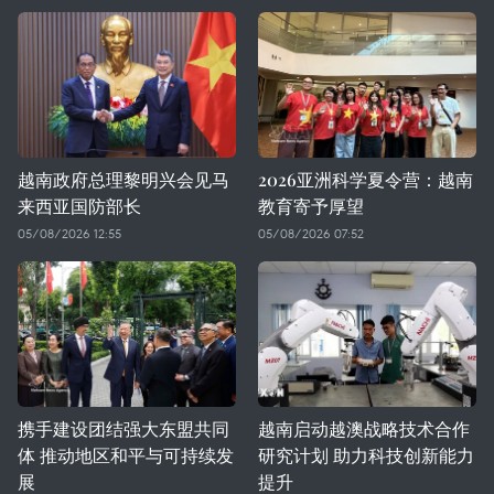
越南政府总理黎明兴会见马
2026亚洲科学夏令营：越南
来西亚国防部长
教育寄予厚望
05/08/2026 12:55
05/08/2026 07:52
携手建设团结强大东盟共同
越南启动越澳战略技术合作
体 推动地区和平与可持续发
研究计划 助力科技创新能力
展
提升