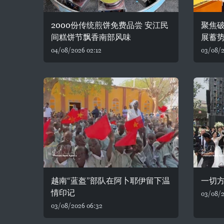
2000份传统煎饼免费品尝 安江民
聚焦破
间糕饼节飘香南部风味
展蓄
04/08/2026 02:12
03/08/2
越南“蓝盔”部队在阿卜耶伊留下温
一切
情印记
03/08/2
03/08/2026 06:32