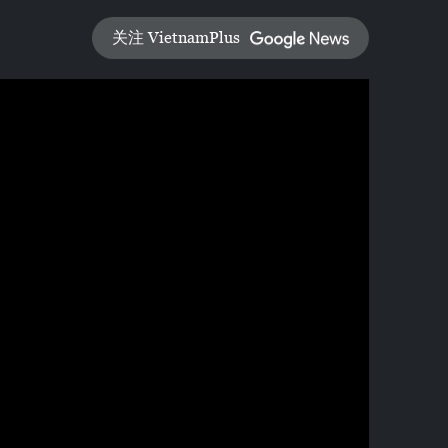
关注 VietnamPlus