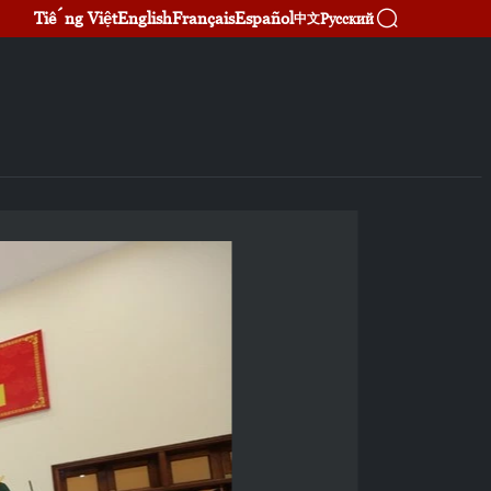
Tiếng Việt
English
Français
Español
Русский
中文