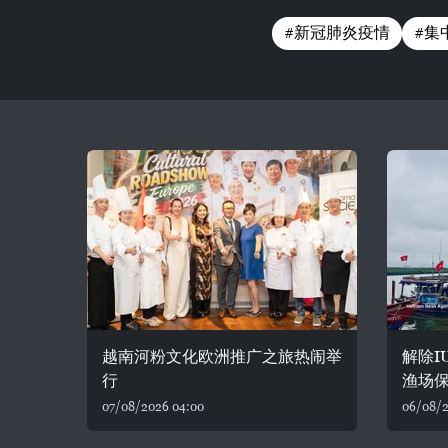
#新冠肺炎疫情
#集
越南河粉文化欧洲推广之旅热闹举
解除I
行
渔场保
07/08/2026 04:00
06/08/2