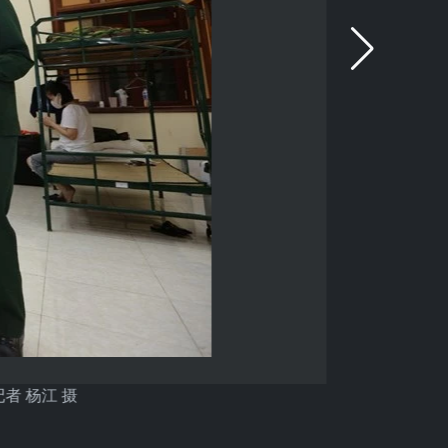
者 杨江 摄