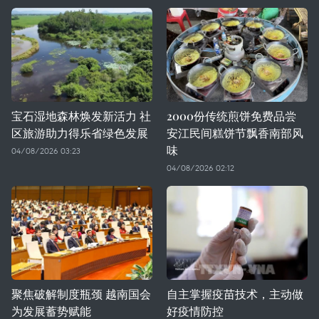
宝石湿地森林焕发新活力 社
2000份传统煎饼免费品尝
区旅游助力得乐省绿色发展
安江民间糕饼节飘香南部风
味
04/08/2026 03:23
04/08/2026 02:12
聚焦破解制度瓶颈 越南国会
自主掌握疫苗技术，主动做
为发展蓄势赋能
好疫情防控