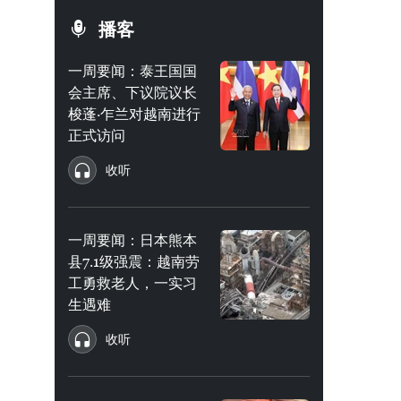
播客
一周要闻：泰王国国
会主席、下议院议长
梭蓬·乍兰对越南进行
正式访问
收听
一周要闻：日本熊本
县7.1级强震：越南劳
工勇救老人，一实习
生遇难
收听