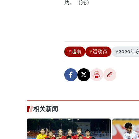
历。（完）
#越南
#运动员
#2020
相关新闻