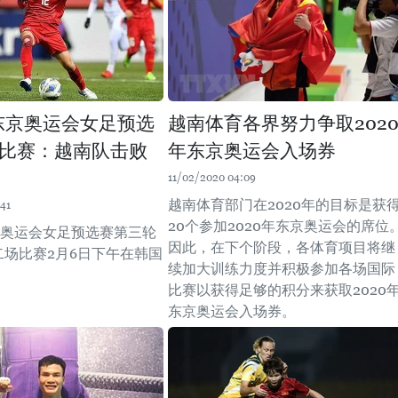
年东京奥运会女足预选
越南体育各界努力争取202
比赛：越南队击败
年东京奥运会入场券
11/02/2020 04:09
越南体育部门在2020年的目标是获
41
20个参加2020年东京奥运会的席位
东京奥运会女足预选赛第三轮
因此，在下个阶段，各体育项目将继
二场比赛2月6日下午在韩国
续加大训练力度并积极参加各场国际
比赛以获得足够的积分来获取2020
东京奥运会入场券。