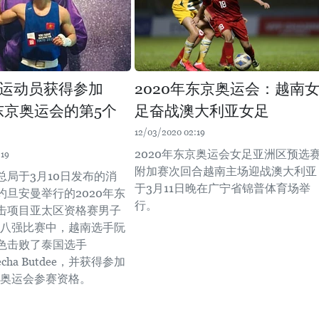
运动员获得参加
2020年东京奥运会：越南
年东京奥运会的第5个
足奋战澳大利亚女足
12/03/2020 02:19
2020年东京奥运会女足亚洲区预选
:19
附加赛次回合越南主场迎战澳大利亚
总局于3月10日发布的消
于3月11日晚在广宁省锦普体育场举
约旦安曼举行的2020年东
行。
击项目亚太区资格赛男子
斤级八强比赛中，越南选手阮
色击败了泰国选手
-Decha Butdee，并获得参加
京奥运会参赛资格。