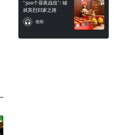
“500个昼夜战役”: 铺
就英烈归家之路
收听