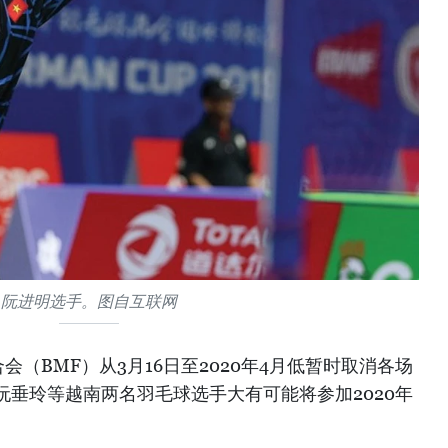
阮进明选手。图自互联网
（BMF）从3月16日至2020年4月低暂时取消各场
垂玲等越南两名羽毛球选手大有可能将参加2020年