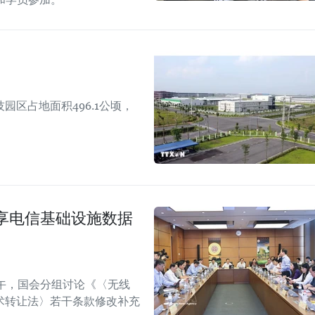
区占地面积496.1公顷，
享电信基础设施数据
午，国会分组讨论《〈无线
术转让法〉若干条款修改补充