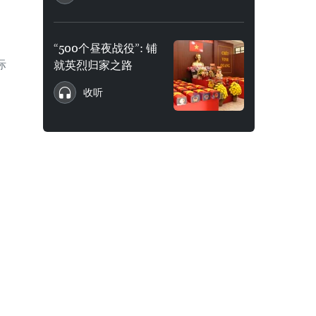
“500个昼夜战役”: 铺
际
就英烈归家之路
收听