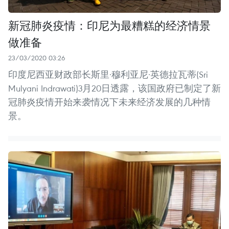
新冠肺炎疫情：印尼为最糟糕的经济情景
做准备
23/03/2020 03:26
印度尼西亚财政部长斯里·穆利亚尼·英德拉瓦蒂(Sri
Mulyani Indrawati)3月20日透露，该国政府已制定了新
冠肺炎疫情开始来袭情况下未来经济发展的几种情
景。