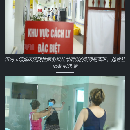
河内市清娴医院阴性病例和疑似病例的观察隔离区。越通社
记者 明决 摄