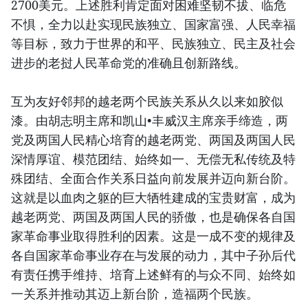
2700美元。上述胜利肯定面对困难坚韧不拔、临危
不惧，全力以赴实现民族独立、国家富强、人民幸福
等目标，致力于世界的和平、民族独立、民主及社会
进步的老挝人民革命党的准确且创新路线。
互为友好邻邦的越老两个民族关系从久以来如胶似
漆。由胡志明主席和凯山•丰威汉主席亲手缔造，两
党及两国人民精心培育的越老两党、两国及两国人民
深情厚谊、模范团结、始终如一、无偿无私传统及特
殊团结、全面合作关系日益向前发展并迈向新台阶。
这就是以血肉之躯的巨大牺牲建成的宝贵财富，成为
越老两党、两国及两国人民的骄傲，也是确保各自国
家革命事业取得胜利的因素。这是一成不变的规律及
各自国家革命事业存在与发展的动力，其中子孙后代
有责任携手维持、培育上述鲜有的与众不同、始终如
一关系并推动其迈上新台阶，造福两个民族。