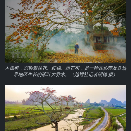
木棉树，别称攀枝花、红棉、斑芒树，是一种在热带及亚热
带地区生长的落叶大乔木。（越通社记者明德 摄）