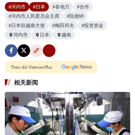
#河内市
#日本
#各地方
#合作
#河内市人民委员会主席
#阮德钟
#日本驻越南大使
#梅田邦夫
#投资资金
河内市
日本
越南
Theo dõi VietnamPlus
相关新闻