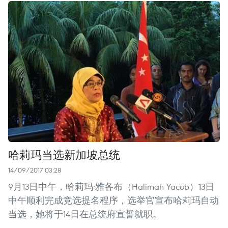
哈莉玛当选新加坡总统
14/09/2017 03:28
9月13日中午，哈莉玛·雅各布（Halimah Yacob）13日
中午顺利完成竞选提名程序，选举官宣布哈莉玛自动
当选，她将于14日在总统府宣誓就职。