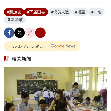
#新加坡
#下届国会
#议员人数
#增至
#93名
新加坡
Theo dõi VietnamPlus
相关新闻