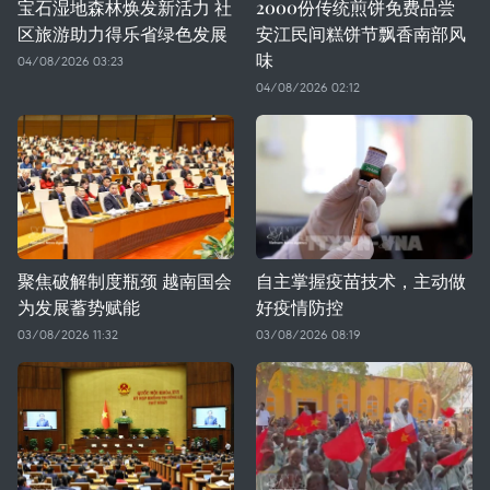
宝石湿地森林焕发新活力 社
2000份传统煎饼免费品尝
区旅游助力得乐省绿色发展
安江民间糕饼节飘香南部风
味
04/08/2026 03:23
04/08/2026 02:12
聚焦破解制度瓶颈 越南国会
自主掌握疫苗技术，主动做
为发展蓄势赋能
好疫情防控
03/08/2026 11:32
03/08/2026 08:19