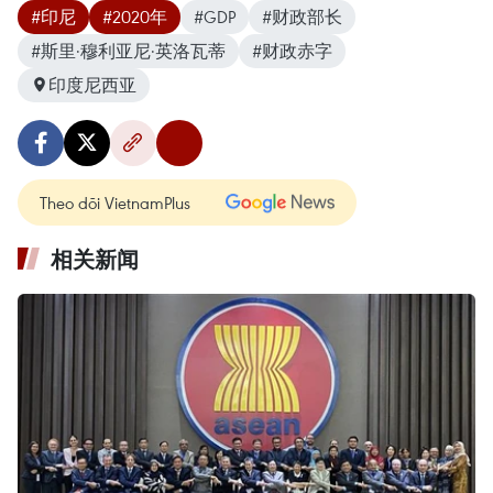
#印尼
#2020年
#GDP
#财政部长
#斯里·穆利亚尼·英洛瓦蒂
#财政赤字
印度尼西亚
Theo dõi VietnamPlus
相关新闻