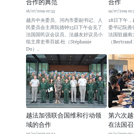
合作的典范
合作
16/07/2019 02:53
19/07/2019 01:
越共中央委员、河内市委副书记、人
18日下午
民委员会主席阮德钟15日下午会见了
委书记阮善
法国国民议会议员、法越友好议员小
法国驻越南
组主席史蒂芬妮·杜（Stéphanie
（Bertrand
Do）。
越法加强联合国维和行动领
第六次越
域的合作
在法国召
22/10/2019 03:54
05/11/2019 02: