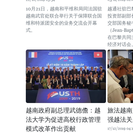
10月21日，越南和平维和局同法国驻
越通社驻巴
越南武官处联合举行关于保障联合国
投资部副部
维和特派团安全的业务交流会开幕
交部国务秘
式。
（Jean-Bap
在巴黎共同
经济对话会
越南政府副总理武德儋：越
旅法越南
法大学为促进高校行政管理
强越法关
模式改革作出贡献
17/12/2019 04: