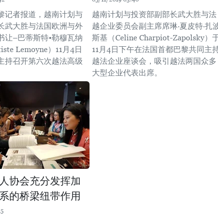
黎记者报道，越南计划与
越南计划与投资部副部长武大胜与法
长武大胜与法国欧洲与外
越企业委员会副主席席琳·夏皮特·扎
书让–巴蒂斯特•勒穆瓦纳
斯基（Celine Charpiot-Zapolsky）
tiste Lemoyne）11月4日
11月4日下午在法国首都巴黎共同主
主持召开第六次越法高级
越法企业座谈会，吸引越法两国众多
。
大型企业代表出席。
人协会充分发挥加
系的桥梁纽带作用
15