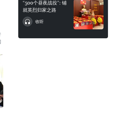
“500个昼夜战役”: 铺
就英烈归家之路
收听
青
闻