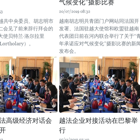
气候变化”摄影比赛
53
20/07/2019 08:32
，越共中央委员、胡志明市
越南胡志明共青团门户网站同法国开
仁会见了前来辞行拜会的
发署、法国驻越大使馆和欧盟驻越南
大使贝特兰·洛尔拉里
代表团日前在河内联合举行了关于“
 Lortholary）。
年承诺应对气候变化”摄影比赛的新
发布会。
法高级经济对话会
越法企业对接活动在巴黎举
开
行
42
05/11/2019 03:40