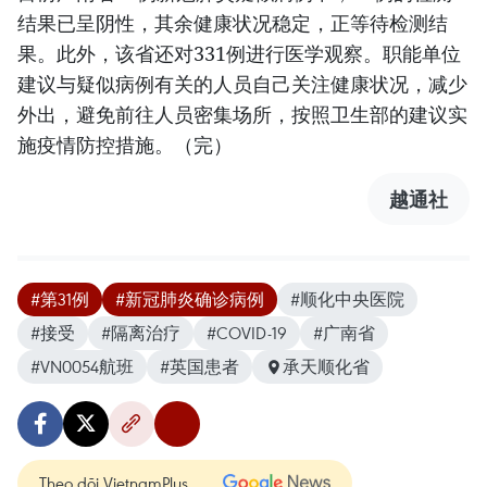
结果已呈阴性，其余健康状况稳定，正等待检测结
果。此外，该省还对331例进行医学观察。职能单位
建议与疑似病例有关的人员自己关注健康状况，减少
外出，避免前往人员密集场所，按照卫生部的建议实
施疫情防控措施。（完）
越通社
#第31例
#新冠肺炎确诊病例
#顺化中央医院
#接受
#隔离治疗
#COVID-19
#广南省
#VN0054航班
#英国患者
承天顺化省
Theo dõi VietnamPlus