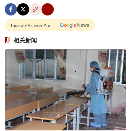
Theo dõi VietnamPlus
相关新闻