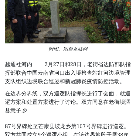
附图。图自互联网
越通社河内 ——2月27日和28日，老街省边防部队指
挥部联合中国云南省河口出入境检查站红河边境管理
支队组织边境联合巡逻和新冠肺炎疫情防控活动。
在边界分界线，双方巡逻队指挥长进行了会面，就巡
逻方案和处置方案进行了讨论。双方同意在老街坝洒
县意子
乡
87号界碑处至芒康县坡龙乡第167号界碑进行巡逻。
双方共同成立9个巡逻小组，在该边界地段开展38次