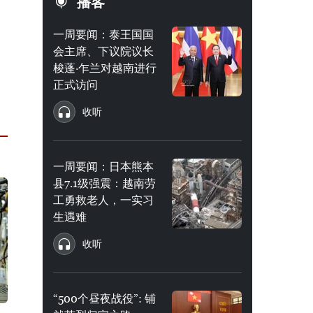
播客
一周要闻：泰王国国
会主席、下议院议长
梭蓬·乍兰对越南进行
正式访问
收听
一周要闻：日本熊本
县7.1级强震：越南劳
工勇救老人，一实习
生遇难
收听
“500个昼夜战役”: 铺