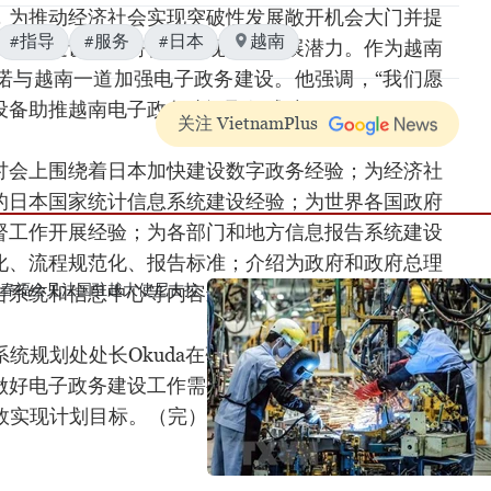
，为推动经济社会实现突破性发展敞开机会大门并提
#指导
#服务
#日本
越南
子政务建设十分符合越南现有的发展潜力。作为越南
诺与越南一道加强电子政务建设。他强调，“我们愿
设备助推越南电子政务建设取得成功。”
关注 VietnamPlus
讨会上围绕着日本加快建设数字政务经验；为经济社
的日本国家统计信息系统建设经验；为世界各国政府
督工作开展经验；为各部门和地方信息报告系统建设
化、流程规范化、报告标准；介绍为政府和政府总理
告系统和信息中心等内容进行深入讨论等。
统规划处处长Okuda在研讨会上分享了日本电子政
做好电子政务建设工作需要制定长期规划目标，规划
效实现计划目标。（完）