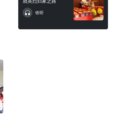
就英烈归家之路
收听