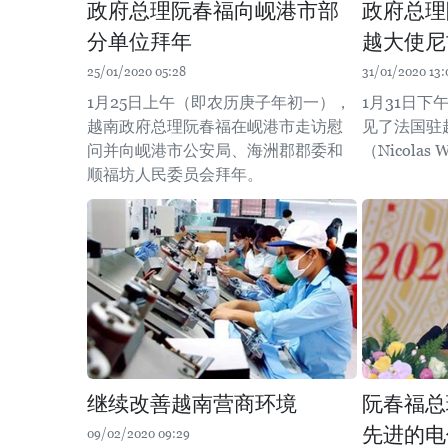
政府总理阮春福向岘港市部
政府总理
分单位拜年
越大使尼
25/01/2020 05:28
31/01/2020 13:
1月25日上午（即农历庚子年初一），
1月31日
越南政府总理阮春福在岘港市走访慰
见了法国驻
问并向岘港市公安局、海洲郡郡委和
（Nicolas 
顺福坊人民委员会拜年。
继续改善越南营商环境
阮春福总
先进的电
09/02/2020 09:29