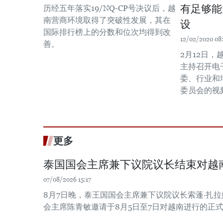
有足够能
历经五年落实19/NQ-CP号决议后，越
南营商环境取得了突破性发展，其在
设
国际排行榜上的分数和位次均得到改
12/02/2020 08
善。
2月12日
主持召开电
委、行业和
委员会的视
更多
泰国国会主席兼下议院议长结束对越
07/08/2026 15:17
8月7日晚，泰王国国会主席兼下议院议长索蓬·扎
会主席陈青敏邀请于8月5日至7日对越南进行的正