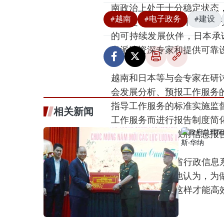
南政治上处于十分稳定状态
#越南
#电子政务
#建设
供前提，在此情况下加快电
的可持续发展伙伴，日本承
意派遣资深专家和提供可靠
越南和日本等与会专家在研
会发展分析、预报工作服务
指导工作服务的标准实施监
相关新闻
工作服务而进行报告制度简
指导工作服务的政府信息报
日本内务和通信省行政信息系
务建设的经验。他认为，为
期至少为10年，这样才能高