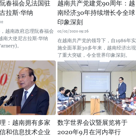
阮春福会见法国驻
越南共产党建党90周年：越
古拉斯·华纳
南经济30年持续增长令全球
印象深刻
02
下午，越南政府总理阮春福会
02/02/2020 09:26
越南大使尼古拉斯·华纳
在越南共产党的领导下，自1986年实
Warnery)。
施全面革新30多年来，越南经济出现
了重大突破，令全世界印象深刻。
理：越南拥有多家
数字世界会议暨展览将于
信和信息技术企业
2020年9月在河内举行