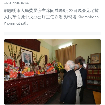
23/08/2017 02:54
胡志明市人民委员会主席阮成峰8月22日晚会见老挝
人民革命党中央办公厅主任坎潘·彭玛塔(Khamphanh
Phommathat)。