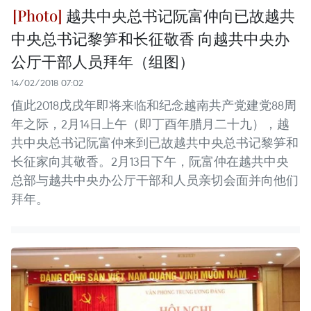
越共中央总书记阮富仲向已故越共
中央总书记黎笋和长征敬香 向越共中央办
公厅干部人员拜年（组图）
14/02/2018 07:02
值此2018戊戌年即将来临和纪念越南共产党建党88周
年之际，2月14日上午（即丁酉年腊月二十九），越
共中央总书记阮富仲来到已故越共中央总书记黎笋和
长征家向其敬香。2月13日下午，阮富仲在越共中央
总部与越共中央办公厅干部和人员亲切会面并向他们
拜年。