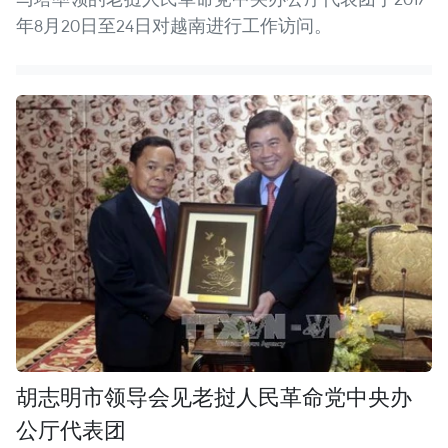
年8月20日至24日对越南进行工作访问。
胡志明市领导会见老挝人民革命党中央办
公厅代表团