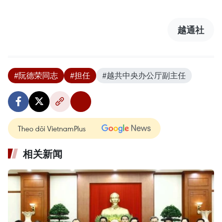
越通社
#阮德荣同志
#担任
#越共中央办公厅副主任
Theo dõi VietnamPlus
相关新闻