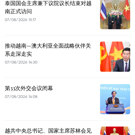
泰国国会主席兼下议院议长结束对越
南正式访问
07/08/2026 15:17
推动越南—澳大利亚全面战略伙伴关
系走深走实
07/08/2026 14:30
第33次外交会议闭幕
07/08/2026 14:08
越共中央总书记、国家主席苏林会见