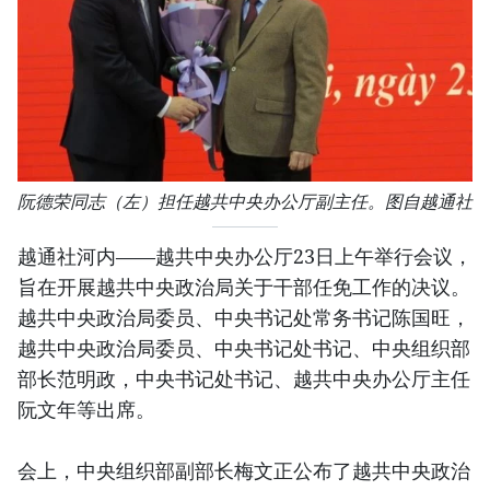
阮德荣同志（左）担任越共中央办公厅副主任。图自越通社
越通社河内——越共中央办公厅23日上午举行会议，
旨在开展越共中央政治局关于干部任免工作的决议。
越共中央政治局委员、中央书记处常务书记陈国旺，
越共中央政治局委员、中央书记处书记、中央组织部
部长范明政，中央书记处书记、越共中央办公厅主任
阮文年等出席。
会上，中央组织部副部长梅文正公布了越共中央政治