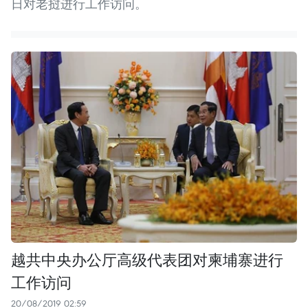
日对老挝进行工作访问。
越共中央办公厅高级代表团对柬埔寨进行
工作访问
20/08/2019 02:59