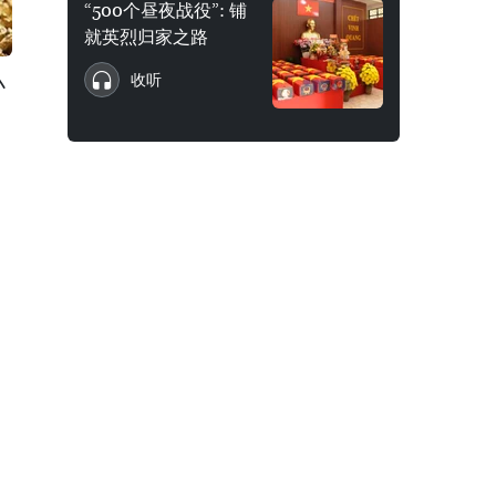
“500个昼夜战役”: 铺
就英烈归家之路
小
收听