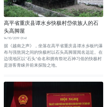
高平省重庆县谭水乡快极村岱依族人的石
头高脚屋
14/10/2019 01:41
据《越南之声》，坐落在高平省重庆县谭水乡板约瀑
布与强熬洞之间的快极村以石头高脚屋闻名远近。在
边境地区以“石头”命名和拥有祭祀石神习俗的快极村
是游客青睐并前来探险之地。