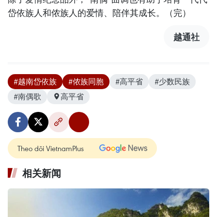
岱依族人和侬族人的爱情、陪伴其成长。（完）
越通社
#越南岱依族
#侬族同胞
#高平省
#少数民族
#南偶歌
高平省
Theo dõi VietnamPlus
相关新闻