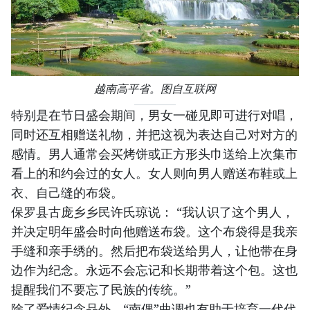
越南高平省。图自互联网
特别是在节日盛会期间，男女一碰见即可进行对唱，
同时还互相赠送礼物，并把这视为表达自己对对方的
感情。男人通常会买烤饼或正方形头巾送给上次集市
看上的和约会过的女人。女人则向男人赠送布鞋或上
衣、自己缝的布袋。
保罗县古庞乡乡民许氏琼说： “我认识了这个男人，
并决定明年盛会时向他赠送布袋。这个布袋得是我亲
手缝和亲手绣的。然后把布袋送给男人，让他带在身
边作为纪念。永远不会忘记和长期带着这个包。这也
提醒我们不要忘了民族的传统。”
除了爱情纪念品外，“南偶”曲调也有助于培育一代代