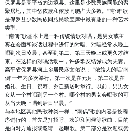
保罗县是高平省的边境县。这里是少数民族同胞的聚
聚居地，其中岱依族和侬族同胞占大多数。“南偶”歌
是保罗县少数民族同胞民歌宝库中最有趣的一种艺术
类型。
“南偶”歌基本上是一种传统情歌对唱，是男女或主
宾在会面和谈话过程中进行的对唱。对唱经常从晚上
唱到次日凌晨，甚至到第二、第三天晚上或更久才结
束。在这样的对唱活动中，许多歌友结缘成为夫妻。
高平省保罗县河上乡居民麻文佑说： “侬族人的唱‘南
偶’一年内多次举行。第一次是在元月，第二次是在
婚礼、生日、祝寿、乔迁新居时举行。以前，男男女
女从一个村唱到另一个村。哪个村的男女会唱歌的可
从当天晚上唱到后日早晨。”
与本地区其他民歌种类一样，“南偶”歌的内容是按程
序进行的，首先是打招呼、欢迎和问候等歌曲，目的
是向对方通报或邀请一起唱歌。第二部分是欢迎或赞