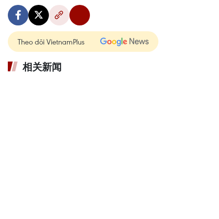
Theo dõi VietnamPlus
相关新闻