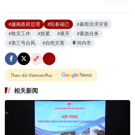
#越南政府总理
#阮春福已
#暴雨洪涝灾害
#救灾工作
#抓紧
#展开
#紧急任务
#第三号台风
#自然灾害
河内市
Theo dõi VietnamPlus
相关新闻