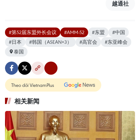
越通社
#第52届东盟外长会议
#AMM-52
#东盟
#中国
#日本
#韩国（ASEAN+3）
#高官会
#东亚峰会
泰国
Theo dõi VietnamPlus
相关新闻